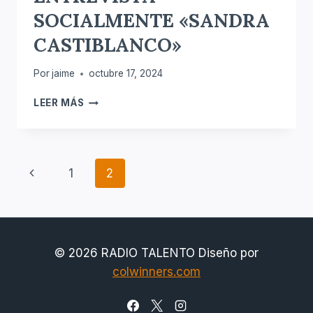
SOCIALMENTE «SANDRA
CASTIBLANCO»
Por
jaime
octubre 17, 2024
ENTREVISTA
LEER MÁS
SOCIALMENTE
«SANDRA
CASTIBLANCO»
Navegación
Página
1
2
De
anterior
Página
© 2026 RADIO TALENTO Diseño por
colwinners.com